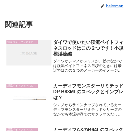
beitoman
関連記事
ダイワで使いたい渓流ベイトフィ
渓流ベイトフィネスロッド
ネスロッドはこの２つです！小規
模渓流編
ダイワかシマノかスミスか。僕のなかで
は渓流ベイトフィネス選びのときには最
近ではこの３つのメーカーのイメージが
強いです。ということで今回は小規模渓
流で使いたいダイワの渓流ベイトフィネ
スロッドを３つ紹介していきます。この
カーディフモンスターリミテッド
渓流ベイトフィネスロッド
記事では、ダイワの渓流ベ...
DP B83MLのスペックとインプレ
は？
シマノからラインナップされているカー
ディフモンスターリミテッドシリーズの
なかでも本流や湖でのサクラマスだった
り大型レインボーも意識して設計されて
いるモデルがB83MLです。8フィート越え
のトラウト用のベイトロッドを探してい
カーディフAXのB64Lのスペック
渓流ベイトフィネスロッド