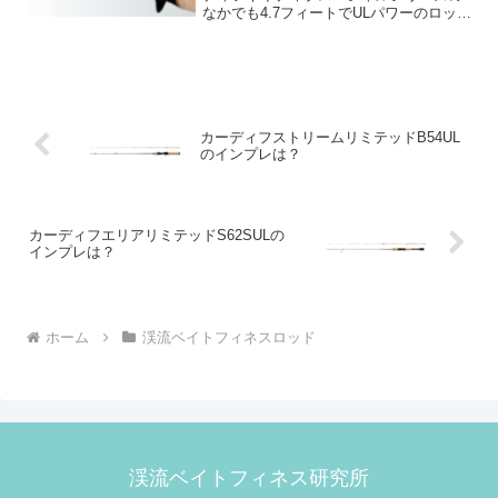
なかでも4.7フィートでULパワーのロッド
がB47UL-3です。モバイル性に優れてい
る渓流用のショートベイトロッドを探し
ている人は3ピースモデルのB47UL-3をチ
ェッ...
カーディフストリームリミテッドB54UL
のインプレは？
カーディフエリアリミテッドS62SULの
インプレは？
ホーム
渓流ベイトフィネスロッド
渓流ベイトフィネス研究所