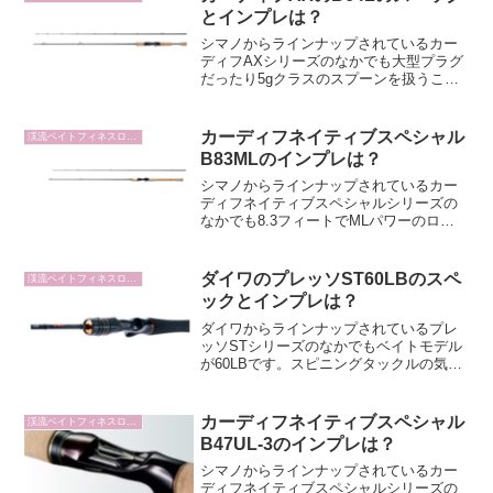
る人はB83MLを...
とインプレは？
シマノからラインナップされているカー
ディフAXシリーズのなかでも大型プラグ
だったり5gクラスのスプーンを扱うこと
ができるモデルがB64Lです。大型プラグ
をメインにエリアトラウトを楽しみたい
人はB64Lをチェックしたいですよね。そ
カーディフネイティブスペシャル
渓流ベイトフィネスロッド
んなB64L...
B83MLのインプレは？
シマノからラインナップされているカー
ディフネイティブスペシャルシリーズの
なかでも8.3フィートでMLパワーのロッ
ドがB83MLです。8フィートクラスのトラ
ウト用のベイトロッドを探している人は
B83MLをチェックしたいですよね。そん
ダイワのプレッソST60LBのスペ
渓流ベイトフィネスロッド
なB83M...
ックとインプレは？
ダイワからラインナップされているプレ
ッソSTシリーズのなかでもベイトモデル
が60LBです。スピニングタックルの気分
転換にベイトタックルでもエリアトラウ
トの釣りをしたい人は検討したいですよ
ね。そんな60LBはどんな特徴のロッドな
カーディフネイティブスペシャル
渓流ベイトフィネスロッド
のでしょうか？...
B47UL-3のインプレは？
シマノからラインナップされているカー
ディフネイティブスペシャルシリーズの