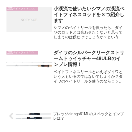
ラスの渓流ベイトフィネスロッドを探し
ている人はチェックしたいですよね。そ
小渓流で使いたいシマノの渓流ベ
渓流ベイトフィネスロッド
んなTRMK-...
イトフィネスロッドを３つ紹介し
ます
シマノのベイトリールを買ったら、ダイ
ワのロッドとは合わせたくないと思って
しまうのは僕だけでしょうか？というこ
とで、今回は小規模渓流で使いたいシマ
ノの渓流ベイトフィネスロッドを３つ紹
介していきます。この記事では、これか
ダイワのシルバークリークストリ
渓流ベイトフィネスロッド
ら本格的に小渓流で渓流ベ...
ームトゥイッチャー48ULBのイ
ンプレ情報！
ベイトフィネスリールといえばダイワと
いう人もいるのではないでしょうか？ダ
イワのベイトリールを使うのならロッド
もダイワのロッドを選びたい。そんなと
きに検討したいシリーズがシルバークリ
ークストリームトゥイッチャーシリーズ
です。その中で今回はシル...
プレッソair ags61MLのスペックとインプ
レは？