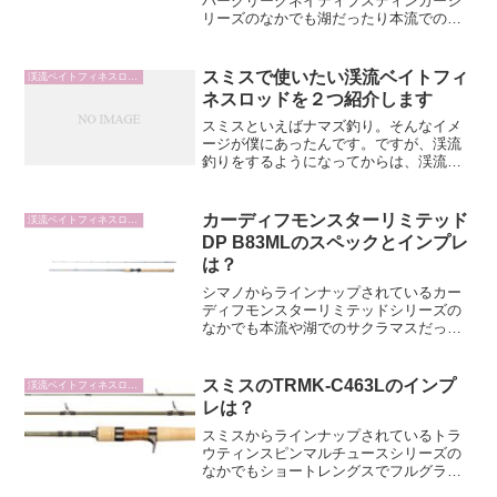
バークリークネイティブスティンガーシ
リーズのなかでも湖だったり本流でのサ
クラマスだったり大型レインボーに対応
しているモデルが83MLBのようです。ベ
イトタックルでサクラマスだったり大型
スミスで使いたい渓流ベイトフィ
渓流ベイトフィネスロッド
レインボーを狙いたい...
ネスロッドを２つ紹介します
スミスといえばナマズ釣り。そんなイメ
ージが僕にあったんです。ですが、渓流
釣りをするようになってからは、渓流釣
り＝スミスになったんです。そんな渓流
釣りならやっぱりスミスだよねという人
にむけてスミスで使いたい渓流ベイトフ
カーディフモンスターリミテッド
渓流ベイトフィネスロッド
ィネスロッドを２つ紹介し...
DP B83MLのスペックとインプレ
は？
シマノからラインナップされているカー
ディフモンスターリミテッドシリーズの
なかでも本流や湖でのサクラマスだった
り大型レインボーも意識して設計されて
いるモデルがB83MLです。8フィート越え
のトラウト用のベイトロッドを探してい
スミスのTRMK-C463Lのインプ
渓流ベイトフィネスロッド
る人はB83MLを...
レは？
スミスからラインナップされているトラ
ウティンスピンマルチュースシリーズの
なかでもショートレングスでフルグラス
モデルがTRMK-C463Lです。4フィートク