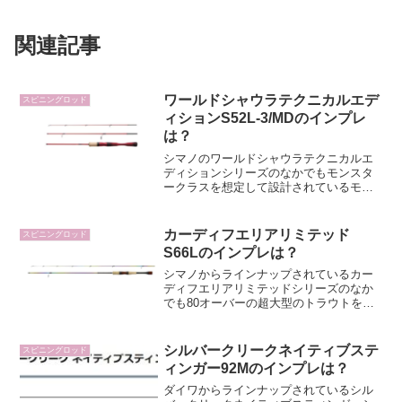
関連記事
ワールドシャウラテクニカルエデ
スピニングロッド
ィションS52L-3/MDのインプレ
は？
シマノのワールドシャウラテクニカルエ
ディションシリーズのなかでもモンスタ
ークラスを想定して設計されているモデ
ルがワールドシャウラテクニカルエディ
ションS52L-3/MDです。トラウトの釣り
のなかでもモンスタークラスをメインに
カーディフエリアリミテッド
スピニングロッド
狙う人はS52L...
S66Lのインプレは？
シマノからラインナップされているカー
ディフエリアリミテッドシリーズのなか
でも80オーバーの超大型のトラウトを攻
略するために設計されているモデルが
S66Lです。超大型のトラウトを狙う人は
S66Lをチェックしたいですよね。そんな
シルバークリークネイティブステ
スピニングロッド
S66Lはどんな...
ィンガー92Mのインプレは？
ダイワからラインナップされているシル