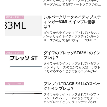
バークリークネイティブスティンガーシ
リーズのなかでも9フィートクラスのロン
グロッドが92Mです。遠投してトラウト
を狙いたい人はチェックしたいロッドで
すよね。そんな92Mはどんな特徴のロッ
シルバークリークネイティブステ
スピニングロッド
ドなのでしょうか？...
ィンガー83MLのインプレ情報
は？
ダイワからラインナップされているシル
バークリックネイティブスティンガーシ
リーズのなかでも8.3フィートでMLパワ
ーのロッドが83MLです。8フィートでML
パワーのロッドを探している人はチェッ
クしたい内容ですよね。そんな83MLはど
ダイワのプレッソST62MLのイン
スピニングロッド
んな特徴な...
プレは？
ダイワからラインナップされているプレ
ッソSTシリーズのなかでも大型トラウト
にも対応することができるモデルが62ML
です。普段通っている管理釣り場で大型
トラウトがいるような場合は、このロッ
ドを検討したいですよね。そんなプレッ
プレッソLTDAGSの61Lのスペッ
スピニングロッド
ソST62MLはど...
クとインプレは？
ダイワからラインナップされているプレ
ッソLTDAGSシリーズのなかでもクラン
キングロッドとしてラインナップされて
いるロッドが61Lです。クランクベイト用